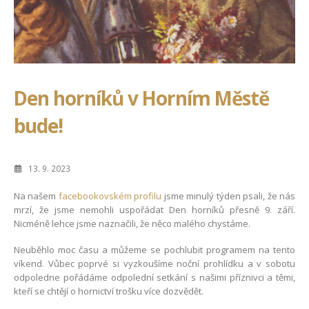
Den horníků v Horním Městě
bude!
13. 9. 2023
Na našem
facebookovském profilu
jsme minulý týden psali, že nás
mrzí, že jsme nemohli uspořádat Den horníků přesně 9. září.
Nicméně lehce jsme naznačili, že něco malého chystáme.
Neuběhlo moc času a můžeme se pochlubit programem na tento
víkend. Vůbec poprvé si vyzkoušíme noční prohlídku a v sobotu
odpoledne pořádáme odpolední setkání s našimi příznivci a těmi,
kteří se chtějí o hornictví trošku více dozvědět.