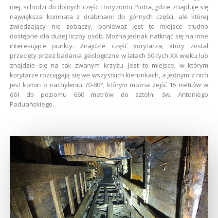
niej, schodzi do dolnych części Horyzontu Piotra, gdzie znajduje się
największa komnata z drabinami do górnych części, ale której
zwiedzający nie zobaczy, ponieważ jest to miejsce trudno
dostępne dla dużej liczby osób. Można jednak natknąć się na inne
interesujące punkty. Znajdzie część korytarza, który został
przecięty przez badania geologiczne w latach 50-tych XX wieku lub
znajdzie się na tak zwanym krzyżu. Jest to miejsce, w którym
korytarze rozciągają się we wszystkich kierunkach, a jednym z nich
jest komin o nachyleniu 70-80°, którym można zejść 15 metrów w
dół do poziomu 660 metrów do sztolni św. Antoniego
Paduańskiego.