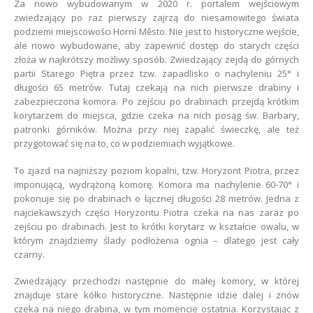
Za nowo wybudowanym w 2020 r. portalem wejściowym
zwiedzający po raz pierwszy zajrzą do niesamowitego świata
podziemi miejscowości Horní Město. Nie jest to historyczne wejście,
ale nowo wybudowane, aby zapewnić dostęp do starych części
złoża w najkrótszy możliwy sposób. Zwiedzający zejdą do górnych
partii Starego Piętra przez tzw. zapadlisko o nachyleniu 25° i
długości 65 metrów. Tutaj czekają na nich pierwsze drabiny i
zabezpieczona komora. Po zejściu po drabinach przejdą krótkim
korytarzem do miejsca, gdzie czeka na nich posąg św. Barbary,
patronki górników. Można przy niej zapalić świeczkę, ale też
przygotować się na to, co w podziemiach wyjątkowe.
To zjazd na najniższy poziom kopalni, tzw. Horyzont Piotra, przez
imponującą, wydrążoną komorę. Komora ma nachylenie 60-70° i
pokonuje się po drabinach o łącznej długości 28 metrów. Jedna z
najciekawszych części Horyzontu Piotra czeka na nas zaraz po
zejściu po drabinach. Jest to krótki korytarz w kształcie owalu, w
którym znajdziemy ślady podłożenia ognia – dlatego jest cały
czarny.
Zwiedzający przechodzi następnie do małej komory, w której
znajduje stare kółko historyczne. Następnie idzie dalej i znów
czeka na niego drabina, w tym momencie ostatnia. Korzystając z