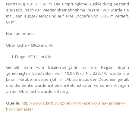
rechteckig 4,01 x 1,97 m. Die ursprüngliche Auskleidung bestand
aus Holz, nach der Wiederinbetriebnahme im Jahr 1961 wurde sie
mit Eisen ausgekleidet und auf eine Endtiefe von 170,5 m vertieft.
3
64 m
.
Horizonthöhen:
Oberfläche + 696,5 m.ü.M.
Etage +630,11 m.ü.M.
Gemäß dem vom Bezirksbergamt für die Region Brünn
genehmigten Schutzplan vom 10.07.1970 Nr. 2295/70 wurde die
Jaromír-Grube im selben Jahr mit Abraum aus den Deponien gefüllt
und die Senke wurde mit einem Betonstopfen versehen. Anlagen
an der Oberfläche wurde entsorgt.
Quelle:
http://www.zdarbuh. cz/reviry/rd-jesenik/jama-jaromir-v-
hornim-meste/